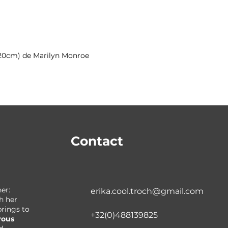
120 x 
0x20cm) de Marilyn Monroe
Contact
er:
erika.cool.troch@gmail.com​
gh her
brings to
+32(0)488139825
rous