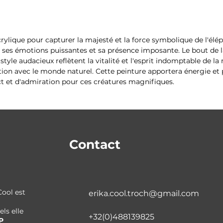
acrylique pour capturer la majesté et la force symbolique de l'él
 ses émotions puissantes et sa présence imposante. Le bout de l
 style audacieux reflètent la vitalité et l'esprit indomptable de la 
ation avec le monde naturel. Cette peinture apportera énergie et
ct et d'admiration pour ces créatures magnifiques.
Contact
 Cool est
erika.cool.troch@gmail.com​
ls elle
+32(0)488139825
P