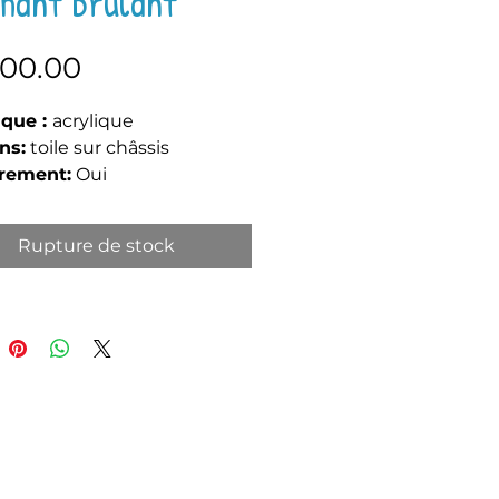
hant brulant
Prix
800.00
ique :
acrylique
ns:
toile sur châssis
rement:
Oui
sions :
80 x 120 x 3 cm
unique signée, avec
Rupture de stock
cat d’authenticité et facture.