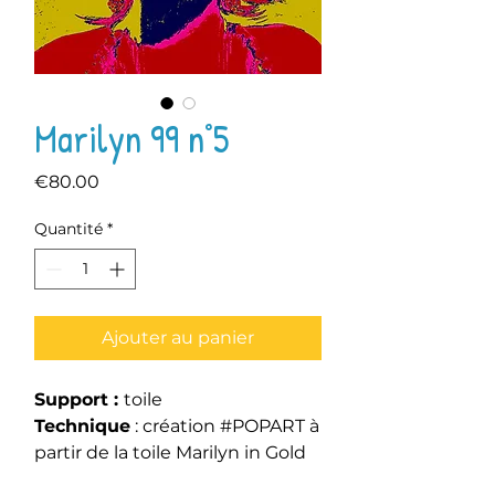
Marilyn 99 n°5
Prix
€80.00
Quantité
*
Ajouter au panier
Support :
toile
Technique
: création #POPART à
partir de la toile Marilyn in Gold
Finitions
: châssis en bois