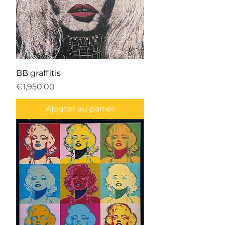
BB graffitis
Prix
€1,950.00
Ajouter au panier