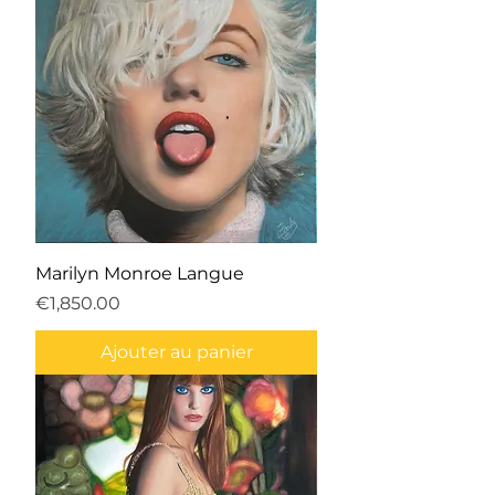
Marilyn Monroe Langue
Prix
€1,850.00
Ajouter au panier