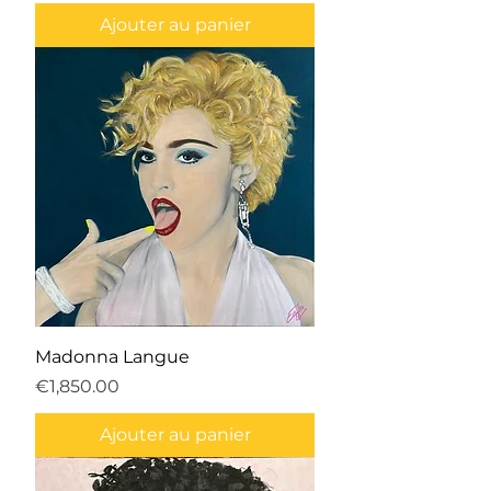
Ajouter au panier
Madonna Langue
Prix
€1,850.00
Ajouter au panier