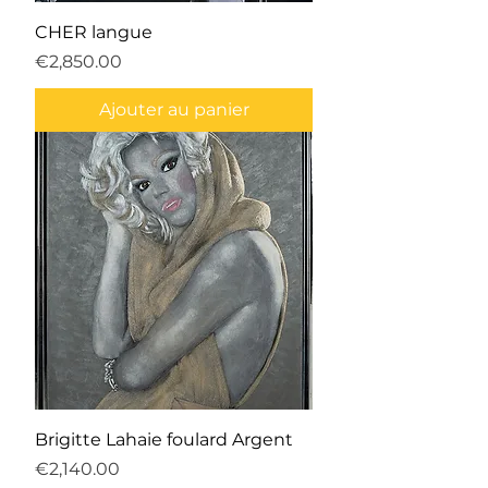
CHER langue
Prix
€2,850.00
Ajouter au panier
Brigitte Lahaie foulard Argent
Prix
€2,140.00