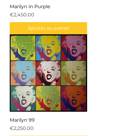
Marilyn in Purple
Prix
€2,450.00
Ajouter au panier
Marilyn 99
Prix
€2,250.00