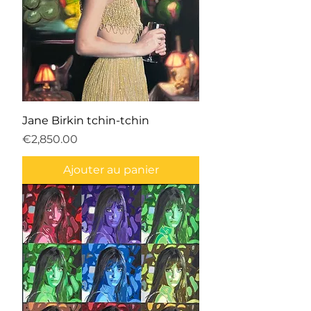
Jane Birkin tchin-tchin
Prix
€2,850.00
Ajouter au panier