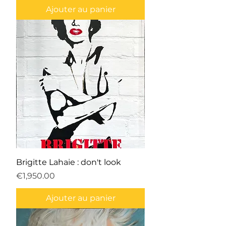
Ajouter au panier
Brigitte Lahaie : don't look
Prix
€1,950.00
Ajouter au panier