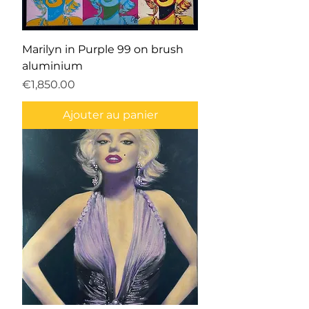
Marilyn in Purple 99 on brush
aluminium
Prix
€1,850.00
Ajouter au panier