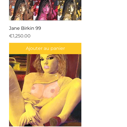
Jane Birkin 99
Prix
€1,250.00
Ajouter au panier