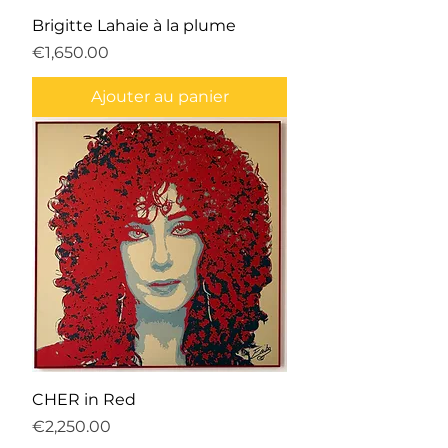
Brigitte Lahaie à la plume
Prix
€1,650.00
Ajouter au panier
CHER in Red
Prix
€2,250.00