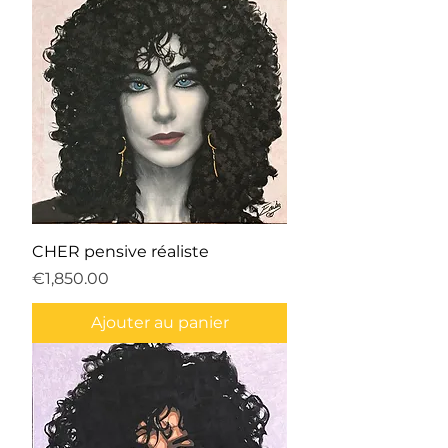
CHER pensive réaliste
Prix
€1,850.00
Ajouter au panier