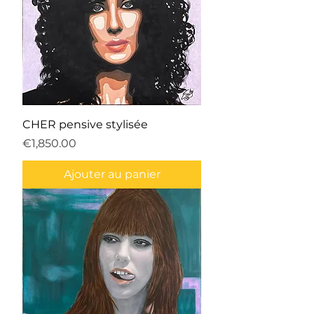
CHER pensive stylisée
Prix
€1,850.00
Ajouter au panier