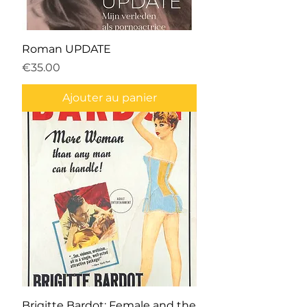
Roman UPDATE
Prix
€35.00
Ajouter au panier
Brigitte Bardot: Female and the