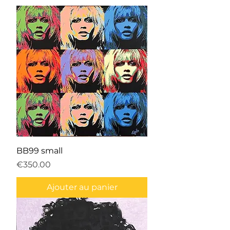
BB99 small
Prix
€350.00
Ajouter au panier