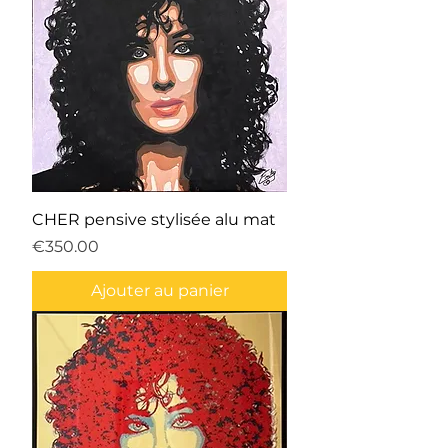
CHER pensive stylisée alu mat
Prix
€350.00
Ajouter au panier