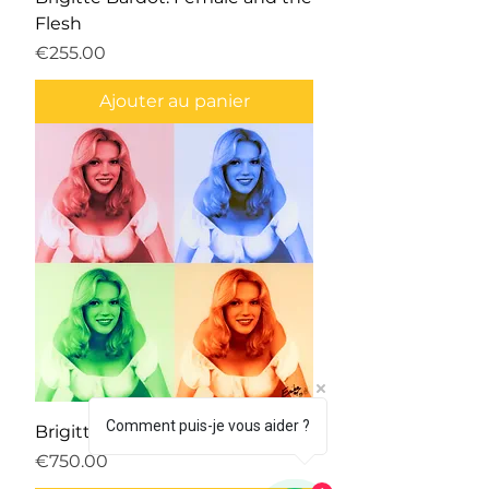
Flesh
Prix
€255.00
Ajouter au panier
Comment puis-je vous aider ?
Brigitte moto pop art
Prix
€750.00