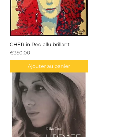
CHER in Red allu brillant
Prix
€350.00
Ajouter au panier